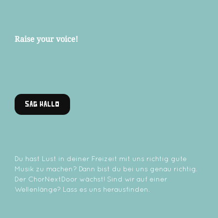
Raise your voice!
SAG HALLO
Du hast Lust in deiner Freizeit mit uns richtig gute
Musik zu machen? Dann bist du bei uns genau richtig.
Der ChorNextDoor wächst! Sind wir auf einer
Wellenlänge? Lass es uns herausfinden.